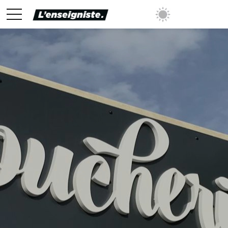
ENSEIGNE POUR
MAGASIN ET
mise sur tous les prix avec sa validation
ENSEIGNE
PUBLICITAIRE
Faites appel à des
professionnels